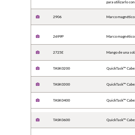
para utilizarlo c
2906
Marco magnético 
2699P
Marco magnético 
2725E
Mango de una sol
TASK0200
QuickTask™ Cabez
TASK0300
QuickTask™ Cabez
TASK0400
QuickTask™ Cabeza
TASK0600
QuickTask™ Cabez