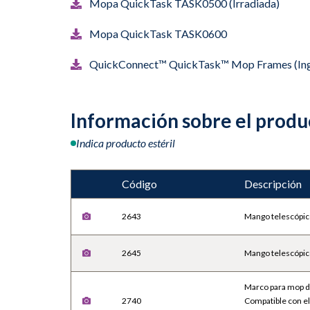
Mopa QuickTask TASK0500 (Irradiada)
Mopa QuickTask TASK0600
QuickConnect™ QuickTask™ Mop Frames (Ing
Información sobre el produ
Indica producto estéril
Código
Descripción
2643
Mango telescópic
2645
Mango telescópic
Marco para mop d
2740
Compatible con el