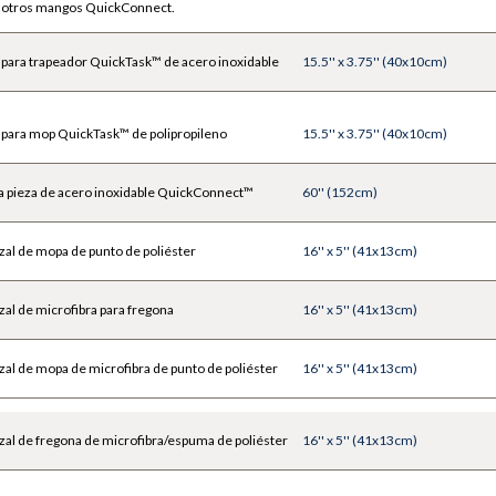
on otros mangos QuickConnect.
para trapeador QuickTask™ de acero inoxidable
15.5'' x 3.75'' (40x10cm)
para mop QuickTask™ de polipropileno
15.5'' x 3.75'' (40x10cm)
a pieza de acero inoxidable QuickConnect™
60'' (152cm)
al de mopa de punto de poliéster
16'' x 5'' (41x13cm)
al de microfibra para fregona
16'' x 5'' (41x13cm)
l de mopa de microfibra de punto de poliéster
16'' x 5'' (41x13cm)
al de fregona de microfibra/espuma de poliéster
16'' x 5'' (41x13cm)