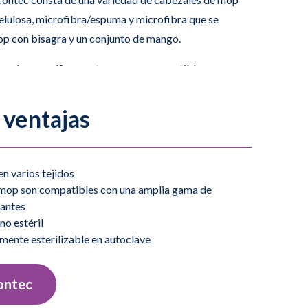
/celulosa, microfibra/espuma y microfibra que se
op con bisagra y un conjunto de mango.
onado específicamente para ser compatible con una
desinfectantes, incluyendo soluciones de
rtes para cabezales de mop QuickTask están
 ventajas
stico duradero esterilizable en autoclave.
n varios tejidos
l poliéster tejido multicapa absorbente y lavable en
e mop son compatibles con una amplia gama de
erficies lisas. Su estructura de tejido absorbente
tantes
no estéril
orme y elimina los contaminantes de forma homogénea.
mente esterilizable en autoclave
r irradiación gamma.
ontec
la gama, la pequeña estructura de microfibra azul en