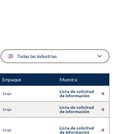
a cuenta con una cubierta de poliéster/celulosa sobre
ster. Es ideal para un uso único y económico. Su tejido
te eliminar la suciedad ligera, los residuos y las
ción gamma.
a y núcleo de espuma garantiza un excelente contacto
sorción y una limpieza superior de las superficies.
 único y rentable.
Empaque
Muestra
Lista de solicitud
1/caja
de información
Lista de solicitud
1/caja
de información
Lista de solicitud
1/caja
de información