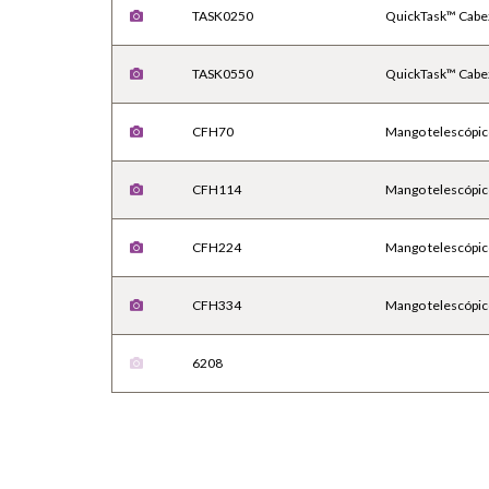
TASK0250
QuickTask™ Cabeza
TASK0550
QuickTask™ Cabeza
CFH70
Mango telescópic
CFH114
Mango telescópic
CFH224
Mango telescópic
CFH334
Mango telescópic
6208