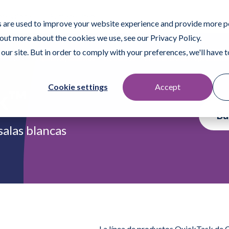
ofessional
Surface Prep
 are used to improve your website experience and provide more p
 out more about the cookies we use, see our Privacy Policy.
our site. But in order to comply with your preferences, we'll have to
ductos
A quién ayudamos
Recursos
Encuentre un representa
Cookie settings
Accept
k™
Bu
salas blancas
La línea de productos QuickTask de 