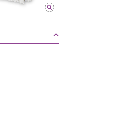
bucle de TASK0300 ofrece un rendimie
suciedad, residuos y otros contaminan
capacidad de absorción excepcional y
mojadas. Es compatible con solucione
poliméricos.
TASK0400
La funda para mop más limpia y durad
tubular que se adaptan a casi cualquier
molduras y las juntas de techos y pa
estructura de microfibra proporciona
rendimiento de secado en superficie
productos químicos y desinfectantes, 
TASK0500, TASK0550 (irradiado)