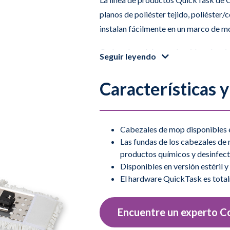
planos de poliéster tejido, poliéster
instalan fácilmente en un marco de m
Cada cabezal de mop ha sido selecci
Seguir leyendo
amplia gama de productos químicos y 
cuaternarios y hipoclorito. Los sopo
Características y
disponibles en acero inoxidable o plá
TASK0200, TASK0250 (estéril)
Cabezales de mop disponibles e
El cubre mop más ligero de la gama, e
Las fundas de los cabezales d
sala limpia es ideal para su uso en sup
productos químicos y desinfec
Disponibles en versión estéril y 
aplica las soluciones de manera unif
El hardware QuickTask es total
Disponible validada y esterilizada po
TASK0300
Encuentre un experto C
La funda para mop más absorbente de 