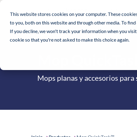
Contec, Inc.
Cleanroom
Healthcare
Pr
This website stores cookies on your computer. These cookies
to you, both on this website and through other media. To find
If you decline, we won't track your information when you visit 
Pro
cookie so that you're not asked to make this choice again.
Mop QuickTas
Mops planas y accesorios para 
Inicio
Productos
Mop QuickTask™