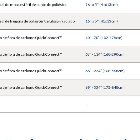
l de mopa estéril de punto de poliéster
16'' x 5'' (41x13cm)
l de fregona de poliéster/celulosa irradiado
16'' x 5'' (41x13cm)
o de fibra de carbono QuickConnect™
40” - 70” (102-178cm)
o de fibra de carbono QuickConnect™
63” - 114” (160-290cm)
o de fibra de carbono QuickConnect™
66” - 224” (168-568cm)
o de fibra de carbono QuickConnect™
69” - 334” (175-848cm)
...