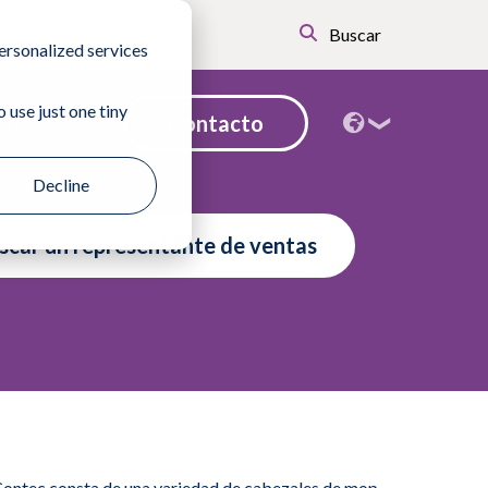
Buscar
ersonalized services
 use just one tiny
Contacto
nte de ventas
Decline
scar un representante de ventas
Contec consta de una variedad de cabezales de mop