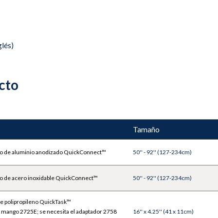
El cabezal de mop no tejido de la gam
un núcleo de relleno de fibra de polié
no tejido y altamente absorbente permi
biopelículas. Disponible con irradia
lés)
TASK0600
cto
La exclusiva estructura de microfibr
con el suelo, una gran capacidad de ab
Duradero y económico, permite un uso
Tamaño
o de aluminio anodizado QuickConnect™
50'' - 92'' (127-234cm)
o de acero inoxidable QuickConnect™
50'' - 92'' (127-234cm)
e polipropileno QuickTask™
 mango 2725E; se necesita el adaptador 2758
16'' x 4.25'' (41 x 11cm)