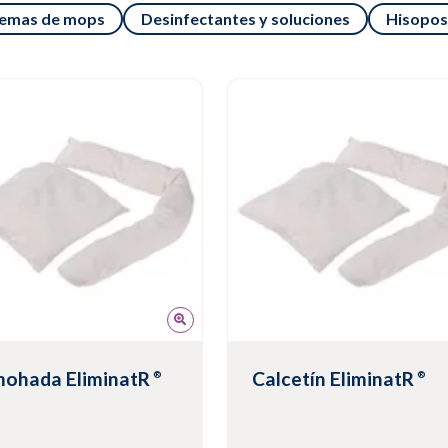
temas de mops
Desinfectantes y soluciones
Hisopos
mohada EliminatR
Calcetín EliminatR
®
®