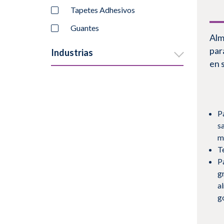
Tapetes Adhesivos
Guantes
Alm
par
Industrias
en 
Productos de limpieza para
Ciencias de la Vida
Productos de limpieza para
P
Microelectrónica
s
m
T
P
g
a
g