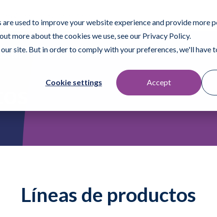
ofessional
Surface Prep
 are used to improve your website experience and provide more p
 out more about the cookies we use, see our Privacy Policy.
our site. But in order to comply with your preferences, we'll have to
ductos
A quién ayudamos
Recursos
Encuentre un representa
Cookie settings
Accept
tos
Líneas de productos