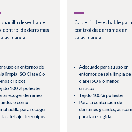
ohadilla desechable
Calcetín desechable para
a control de derrames
control de derrames en
salas blancas
salas blancas
ara uso en entornos de
Adecuado para su uso en
ala limpia ISO Clase 6 o
entornos de sala limpia de
enos críticos
clase ISO 6 o menos
ejido 100 % poliéster
críticos
ara recoger derrames
Tejido 100 % poliéster
randes o como
Para la contención de
lmohadilla para recoger
derrames grandes, así co
otas debajo de equipos
para la recogida