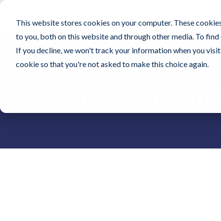
Contec, Inc.
Cleanroom
Healthcare
Pr
This website stores cookies on your computer. These cookies
to you, both on this website and through other media. To find
If you decline, we won't track your information when you visit 
Pro
cookie so that you're not asked to make this choice again.
Lista de produc