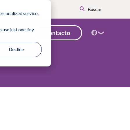
Buscar
ersonalized services
 use just one tiny
Contacto
nte de ventas
Decline