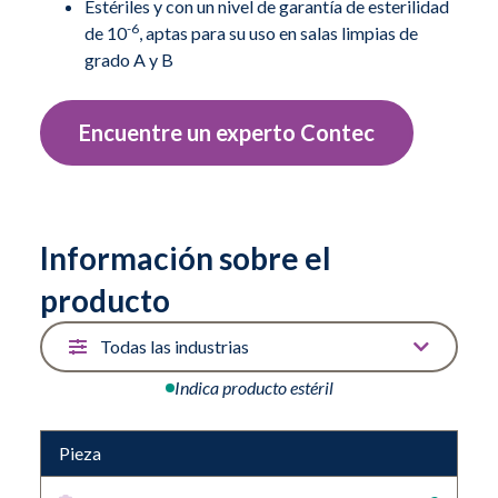
paños están validadas como estériles con un nivel de
Estériles y con un nivel de garantía de esterilidad
-6
de
10
, aptas para su uso en salas limpias de
-6
garantía de esterilidad de
10
y son aptas para su uso
grado A y B
en salas limpias de grado A y B.
Las paños PROSAT Sterile Pi son ideales para
Encuentre un experto Contec
fabricantes de productos farmacéuticos,
biotecnológicos y dispositivos médicos.
También disponibles sin esterilizar.
Información sobre el
producto
Indica producto estéril
Pieza