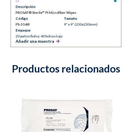
Descripción
PROSAT® Sterile™ Pi Microfiber Wipes
Código
Tamaño
PS-314IR
9” x 9” (230x230mm)
Empaque
20 paños/bolsa; 40 bolsas/caja
Añadir una muestra
Productos relacionados