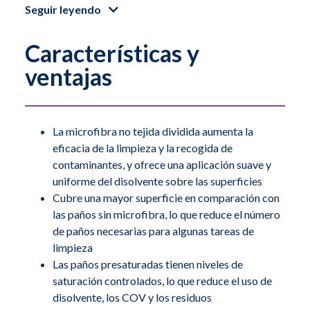
Seguir leyendo
actuales (cGMP) con un menor consumo de recursos.
Las paños están fabricadas con microfibra dividida de
Características y
poliéster y nailon, lo que mejora su eficacia de limpieza
y su capacidad de absorción de contaminantes. El
ventajas
tejido de microfibra de 80 g/m² es altamente
absorbente y ofrece una liberación dosificada del
disolvente en las superficies, cubriendo áreas más
La microfibra no tejida dividida aumenta la
amplias en comparación con otras paños presaturadas.
eficacia de la limpieza y la recogida de
contaminantes, y ofrece una aplicación suave y
Las paños PROSAT Sterile Pi están presaturadas con un
uniforme del disolvente sobre las superficies
70 % de IPA de grado USP y un 30 % de agua
Cubre una mayor superficie en comparación con
las paños sin microfibra, lo que reduce el número
desionizada, lo que permite una aplicación controlada
de paños necesarias para algunas tareas de
en las superficies y menos COV en comparación con la
limpieza
pulverización. La bolsa con cierre adhesivo se puede
Las paños presaturadas tienen niveles de
volver a cerrar durante su uso para mantener el nivel de
saturación controlados, lo que reduce el uso de
saturación de las paños y la concentración de IPA. Las
disolvente, los COV y los residuos