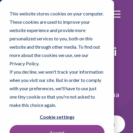
This website stores cookies on your computer.
These cookies are used to improve your
website experience and provide more
Paños de microfibra
personalized services to you, both on this
website and through other media. To find out
®
PROSAT
Sterile™ Pi
more about the cookies we use, see our
Privacy Policy.
Paños estériles de microfibra
If you decline, we won't track your information
when you visit our site. But in order to comply
preimpregnadas con 70 % de
with your preferences, we'll have to use just
alcohol isopropílico y 30 % de agua
one tiny cookie so that you're not asked to
make this choice again.
desionizada.
Cookie settings
Buscar un representante de ventas
Accept